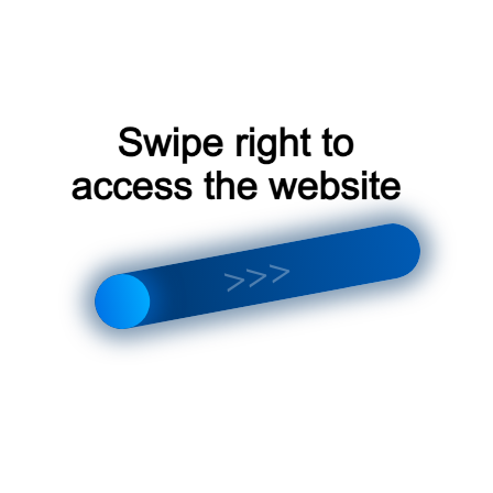
Преимущества онлайн-консультаций
Многие сайты предлагают онлайн-консультации или поддер
Это может быть полезно, если у вас возникли вопросы по 
Безопасность онлайн-покупок
Не забудьте проверить безопасность сайта, на котором вы
внимание на:
HTTPS
: Сайт должен использовать защищенный протоко
Отзывы
: Изучите отзывы других покупателей о сайте.
Контактная информация
: Убедитесь, что сайт предо
Соблюдая эти рекомендации, вы сможете безопасно и эфф
для вашего кондиционера через интернет.