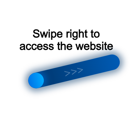
на предмет повреждений или
несбалансированности. Если необходимо,
замените или отбалансируйте лопасти.
Проверьте уровень хладагента
: Если вы
подозреваете, что причина сильного гула в низком
уровне хладагента, необходимо обратиться к
профессионалу для дозаправки системы.
Проверьте установку кондиционера
: Если
кондиционер был установлен недавно, возможно,
стоит проверить правильность установки и
устранить любые вибрации или неровности.
Обратитесь к профессионалу
: Если сильный гул
продолжается, несмотря на предпринятые меры,
или если вы не уверены в своих возможностях по
диагностике и ремонту, лучше обратиться к
профессиональному мастеру.